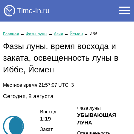
Time-In.ru
Главная
→
Фазы луны
→
Азия
→
Йемен
→
Ибб
Фазы луны, время восхода и
заката, освещенность луны в
Иббе, Йемен
Местное время
21:57:07
UTC+3
Сегодня, 8 августа
Фаза луны
Восход
УБЫВАЮЩАЯ
1:19
ЛУНА
Закат
Освещенность