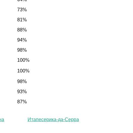
73%
81%
88%
94%
98%
100%
100%
98%
93%
87%
на
Итапесерика-да-Серра