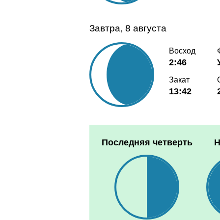
Завтра, 8 августа
Восход
2:46
Закат
13:42
Последняя четверть
Н