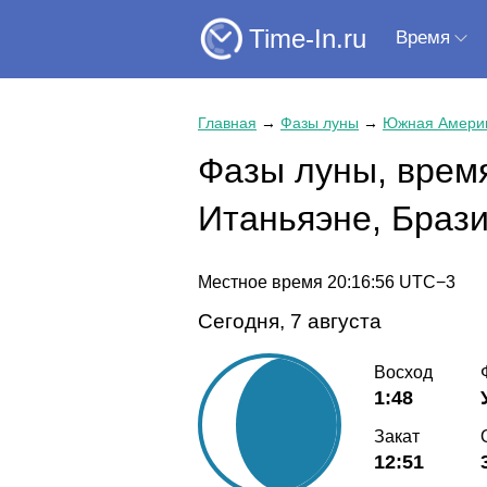
Time-In.ru
Время
Главная
→
Фазы луны
→
Южная Амери
Фазы луны, время
Итаньяэне, Браз
Местное время
20:16:56
UTC−3
Сегодня, 7 августа
Восход
1:48
Закат
12:51