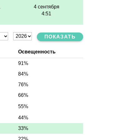
а
4 сентября
4:51
ПОКАЗАТЬ
Освещенность
91%
84%
76%
66%
55%
44%
33%
22%