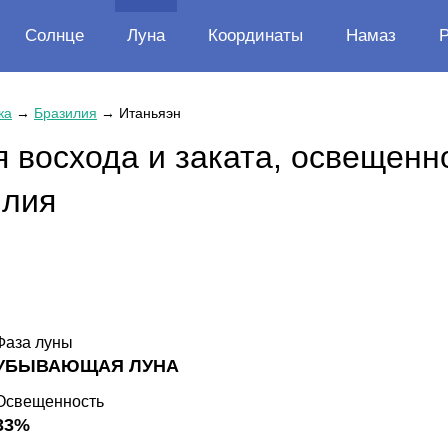
Солнце
Луна
Координаты
Намаз
ка
→
Бразилия
→
Итаньяэн
 восхода и заката, освещенн
илия
Фаза луны
УБЫВАЮЩАЯ ЛУНА
Освещенность
33%