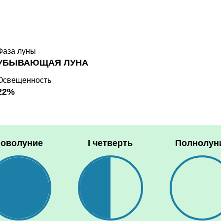
Фаза луны
УБЫВАЮЩАЯ ЛУНА
Освещенность
22%
оволуние
I четверть
Полнолун