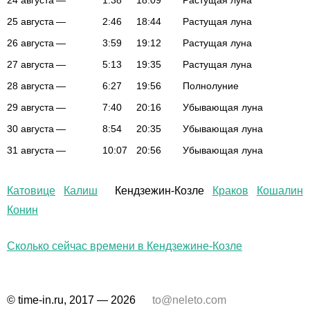
24 августа
—
1:38
18:09
Растущая луна
25 августа
—
2:46
18:44
Растущая луна
26 августа
—
3:59
19:12
Растущая луна
27 августа
—
5:13
19:35
Растущая луна
28 августа
—
6:27
19:56
Полнолуние
29 августа
—
7:40
20:16
Убывающая луна
30 августа
—
8:54
20:35
Убывающая луна
31 августа
—
10:07
20:56
Убывающая луна
Катовице
Калиш
Кендзежин-Козле
Краков
Кошалин
Конин
Сколько сейчас времени в Кендзежине-Козле
© time-in.ru, 2017 — 2026
to@neleto.com