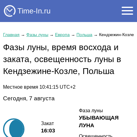
Time-In.ru
Главная
→
Фазы луны
→
Европа
→
Польша
→
Кендзежин-Козле
Фазы луны, время восхода и
заката, освещенность луны в
Кендзежине-Козле, Польша
Местное время
10:41:15
UTC+2
Сегодня, 7 августа
Фаза луны
УБЫВАЮЩАЯ
Закат
ЛУНА
16:03
Освещенность