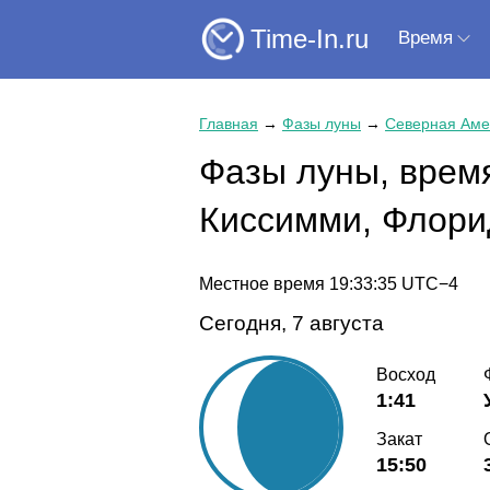
Time-In.ru
Время
Главная
→
Фазы луны
→
Северная Аме
Фазы луны, время
Киссимми, Флор
Местное время
19:33:35
UTC−4
Сегодня, 7 августа
Восход
1:41
Закат
15:50