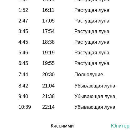
1:52
16:11
Растущая луна
2:47
17:05
Растущая луна
3:45
17:54
Растущая луна
4:45
18:38
Растущая луна
5:46
19:19
Растущая луна
6:45
19:55
Растущая луна
7:44
20:30
Полнолуние
8:42
21:04
Убывающая луна
9:40
21:38
Убывающая луна
10:39
22:14
Убывающая луна
Киссимми
Юпитер