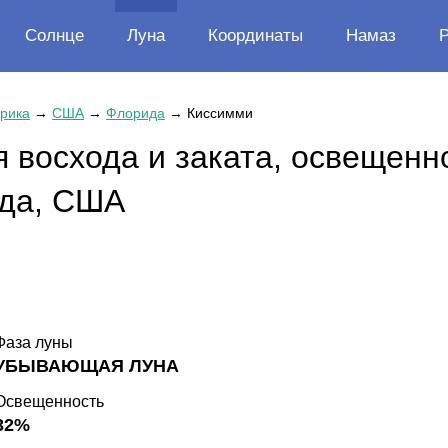
Солнце
Луна
Координаты
Намаз
рика
→
США
→
Флорида
→
Киссимми
 восхода и заката, освещенн
ида, США
Фаза луны
УБЫВАЮЩАЯ ЛУНА
Освещенность
32%