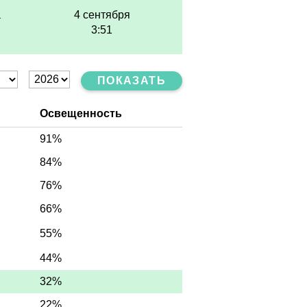
а
4 сентября
3:51
ПОКАЗАТЬ
Освещенность
91%
84%
76%
66%
55%
44%
32%
22%