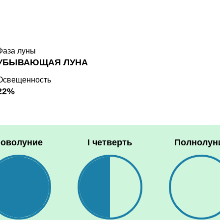
Фаза луны
УБЫВАЮЩАЯ ЛУНА
Освещенность
22%
оволуние
I четверть
Полнолун