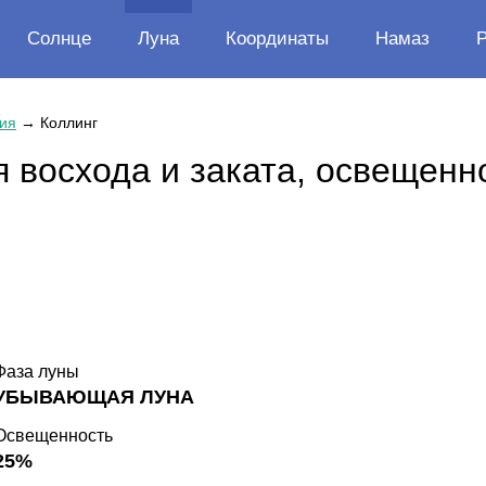
Солнце
Луна
Координаты
Намаз
ия
→
Коллинг
 восхода и заката, освещенн
Фаза луны
УБЫВАЮЩАЯ ЛУНА
Освещенность
25%