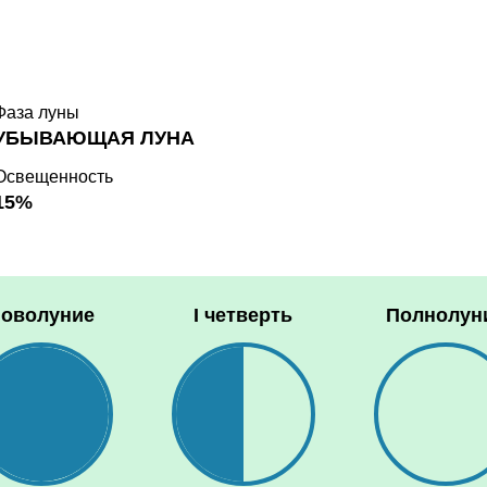
Фаза луны
УБЫВАЮЩАЯ ЛУНА
Освещенность
15%
оволуние
I четверть
Полнолун