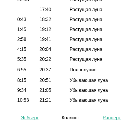
—
17:40
Растущая луна
0:43
18:32
Растущая луна
1:45
19:12
Растущая луна
2:58
19:41
Растущая луна
4:15
20:04
Растущая луна
5:35
20:22
Растущая луна
6:55
20:37
Полнолуние
8:15
20:51
Убывающая луна
9:34
21:05
Убывающая луна
10:53
21:21
Убывающая луна
Эсбьерг
Коллинг
Раннерс