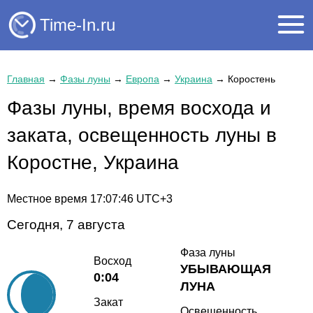
Time-In.ru
Главная
→
Фазы луны
→
Европа
→
Украина
→
Коростень
Фазы луны, время восхода и
заката, освещенность луны в
Коростне, Украина
Местное время
17:07:46
UTC+3
Сегодня, 7 августа
Фаза луны
Восход
УБЫВАЮЩАЯ
0:04
ЛУНА
Закат
Освещенность