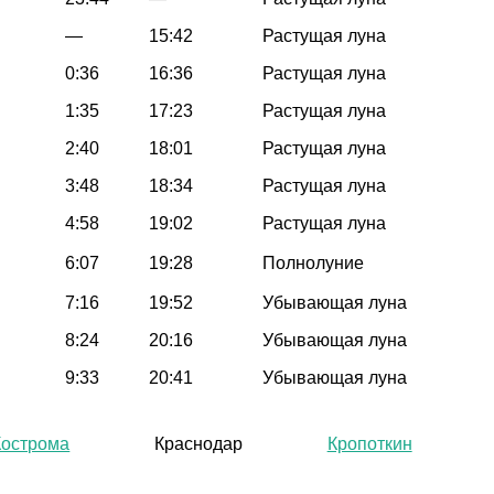
—
15:42
Растущая луна
0:36
16:36
Растущая луна
1:35
17:23
Растущая луна
2:40
18:01
Растущая луна
3:48
18:34
Растущая луна
4:58
19:02
Растущая луна
6:07
19:28
Полнолуние
7:16
19:52
Убывающая луна
8:24
20:16
Убывающая луна
9:33
20:41
Убывающая луна
Кострома
Краснодар
Кропоткин