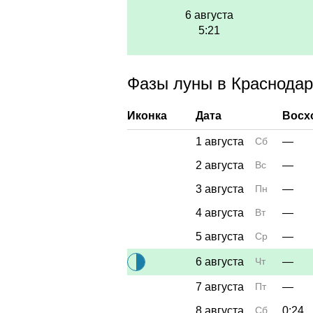
6 августа
5:21
Фазы луны в Краснодаре
Иконка
Дата
Восх
1 августа
Сб
—
2 августа
Вс
—
3 августа
Пн
—
4 августа
Вт
—
5 августа
Ср
—
6 августа
Чт
—
7 августа
Пт
—
8 августа
Сб
0:24