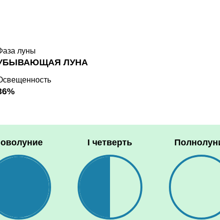
Фаза луны
УБЫВАЮЩАЯ ЛУНА
Освещенность
36%
оволуние
I четверть
Полнолун