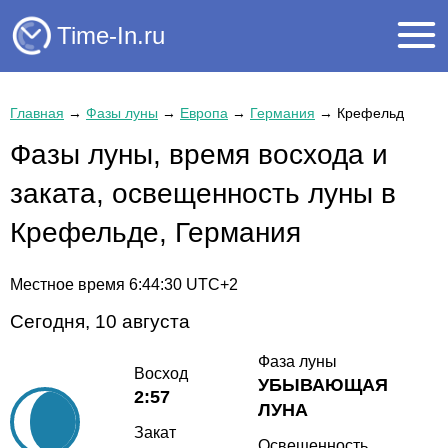
Time-In.ru
Главная
→
Фазы луны
→
Европа
→
Германия
→
Крефельд
Фазы луны, время восхода и
заката, освещенность луны в
Крефельде, Германия
Местное время
6:44:30
UTC+2
Сегодня, 10 августа
Фаза луны
Восход
УБЫВАЮЩАЯ
2:57
ЛУНА
Закат
Освещенность