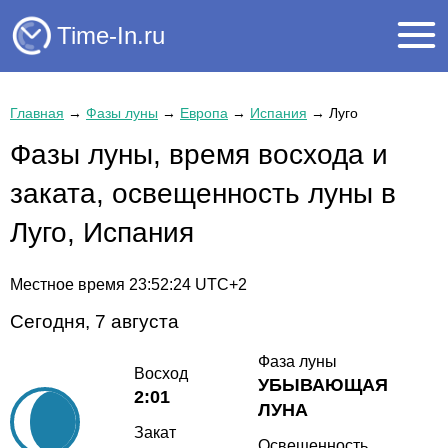
Time-In.ru
Главная
→
Фазы луны
→
Европа
→
Испания
→
Луго
Фазы луны, время восхода и
заката, освещенность луны в
Луго, Испания
Местное время
23:52:24
UTC+2
Сегодня, 7 августа
Фаза луны
Восход
УБЫВАЮЩАЯ
2:01
ЛУНА
Закат
Освещенность