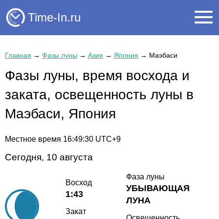
Time-In.ru
Главная
→
Фазы луны
→
Азия
→
Япония
→
Маэбаси
Фазы луны, время восхода и
заката, освещенность луны в
Маэбаси, Япония
Местное время
16:49:30
UTC+9
Сегодня, 10 августа
Фаза луны
Восход
УБЫВАЮЩАЯ
1:43
ЛУНА
Закат
Освещенность