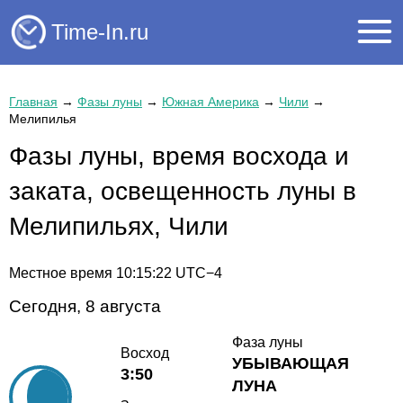
Time-In.ru
Главная
→
Фазы луны
→
Южная Америка
→
Чили
→
Мелипилья
Фазы луны, время восхода и
заката, освещенность луны в
Мелипильях, Чили
Местное время
10:15:22
UTC−4
Сегодня, 8 августа
Фаза луны
Восход
УБЫВАЮЩАЯ
3:50
ЛУНА