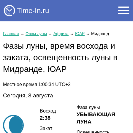
Time-In.ru
Главная
→
Фазы луны
→
Африка
→
ЮАР
→
Мидранд
Фазы луны, время восхода и
заката, освещенность луны в
Мидранде, ЮАР
Местное время
1:00:35
UTC+2
Сегодня, 8 августа
Фаза луны
Восход
УБЫВАЮЩАЯ
2:38
ЛУНА
Закат
Освещенность