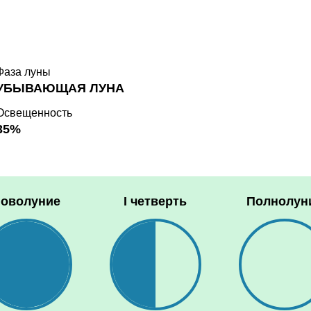
Фаза луны
УБЫВАЮЩАЯ ЛУНА
Освещенность
35%
оволуние
I четверть
Полнолун