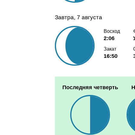
Завтра, 7 августа
Восход
2:06
Закат
16:50
Последняя четверть
Н