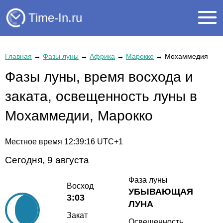
Time-In.ru
Главная
→
Фазы луны
→
Африка
→
Марокко
→
Мохаммедия
Фазы луны, время восхода и
заката, освещенность луны в
Мохаммедии, Марокко
Местное время
12:39:16
UTC+1
Сегодня, 9 августа
Фаза луны
Восход
УБЫВАЮЩАЯ
3:03
ЛУНА
Закат
Освещенность