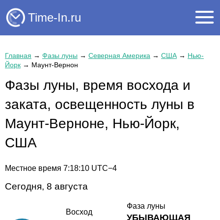
Time-In.ru
Главная
→
Фазы луны
→
Северная Америка
→
США
→
Нью-
Йорк
→
Маунт-Вернон
Фазы луны, время восхода и
заката, освещенность луны в
Маунт-Верноне, Нью-Йорк,
США
Местное время
7:18:10
UTC−4
Сегодня, 8 августа
Фаза луны
Восход
УБЫВАЮЩАЯ