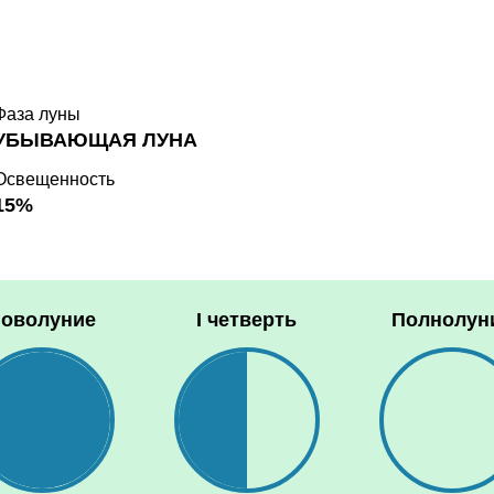
Фаза луны
УБЫВАЮЩАЯ ЛУНА
Освещенность
15%
оволуние
I четверть
Полнолун