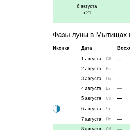
6 августа
5:21
Фазы луны в Мытищах в
Иконка
Дата
Восх
1 августа
Сб
—
2 августа
Вс
—
3 августа
Пн
—
4 августа
Вт
—
5 августа
Ср
—
6 августа
Чт
—
7 августа
Пт
—
8 августа
Сб
—