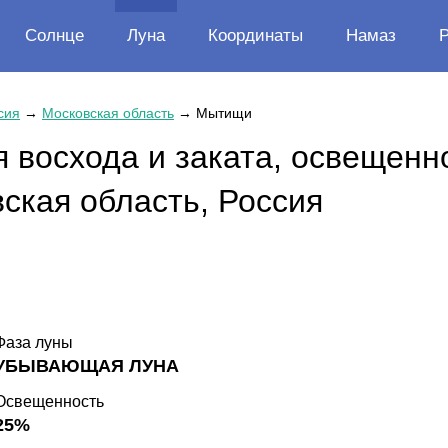
Солнце
Луна
Координаты
Намаз
сия
→
Московская область
→
Мытищи
 восхода и заката, освещенн
ская область, Россия
Фаза луны
УБЫВАЮЩАЯ ЛУНА
Освещенность
25%