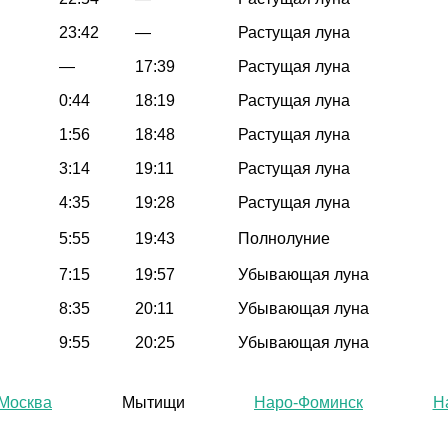
23:42
—
Растущая луна
—
17:39
Растущая луна
0:44
18:19
Растущая луна
1:56
18:48
Растущая луна
3:14
19:11
Растущая луна
4:35
19:28
Растущая луна
5:55
19:43
Полнолуние
7:15
19:57
Убывающая луна
8:35
20:11
Убывающая луна
9:55
20:25
Убывающая луна
Москва
Мытищи
Наро-Фоминск
Н