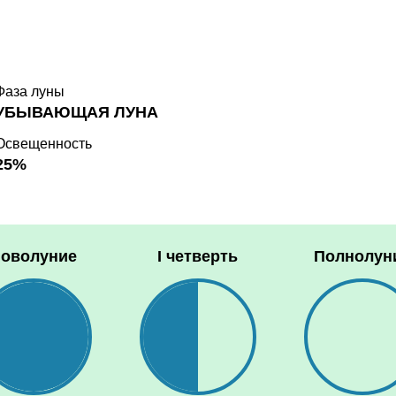
Фаза луны
УБЫВАЮЩАЯ ЛУНА
Освещенность
25%
оволуние
I четверть
Полнолун