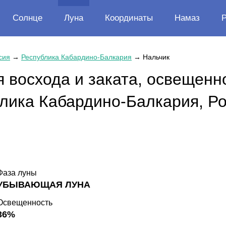
Солнце
Луна
Координаты
Намаз
сия
→
Республика Кабардино-Балкария
→
Нальчик
 восхода и заката, освещенн
блика Кабардино-Балкария, Р
Фаза луны
УБЫВАЮЩАЯ ЛУНА
Освещенность
36%