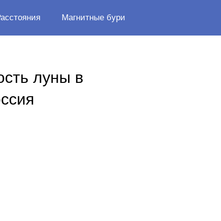
Расстояния
Магнитные бури
ость луны в
оссия