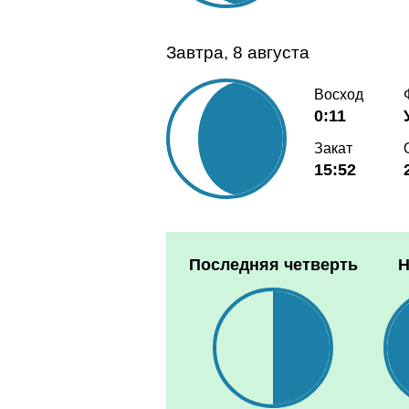
Завтра, 8 августа
Восход
0:11
Закат
15:52
Последняя четверть
Н