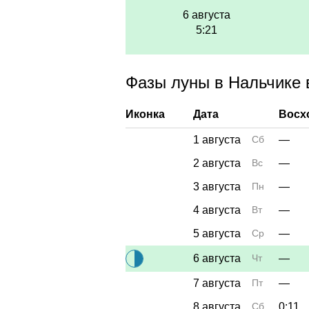
6 августа
5:21
Фазы луны в Нальчике в
Иконка
Дата
Восх
1 августа
Сб
—
2 августа
Вс
—
3 августа
Пн
—
4 августа
Вт
—
5 августа
Ср
—
6 августа
Чт
—
7 августа
Пт
—
8 августа
Сб
0:11