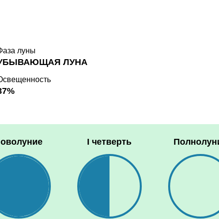
Фаза луны
УБЫВАЮЩАЯ ЛУНА
Освещенность
37%
оволуние
I четверть
Полнолун