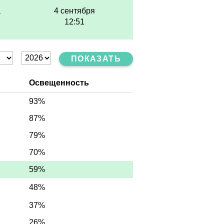
а
4 сентября
12:51
ПОКАЗАТЬ
Освещенность
93%
87%
79%
70%
59%
48%
37%
26%