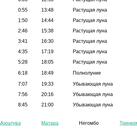
0:55
13:48
Растущая луна
1:50
14:44
Растущая луна
2:46
15:38
Растущая луна
3:41
16:30
Растущая луна
4:35
17:19
Растущая луна
5:28
18:05
Растущая луна
6:18
18:49
Полнолуние
7:07
19:33
Убывающая луна
7:56
20:16
Убывающая луна
8:45
21:00
Убывающая луна
Моратува
Матара
Негомбо
Тринко