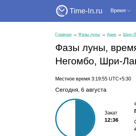
Time-In.ru
Время
Главная
→
Фазы луны
→
Азия
→
Шри-Л
Фазы луны, время
Негомбо, Шри-Ла
Местное время
3:19:56
UTC+5:30
Сегодня, 6 августа
Закат
12:36