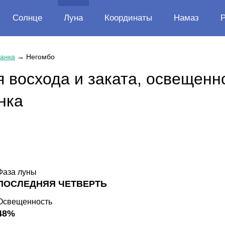
Солнце
Луна
Координаты
Намаз
анка
→
Негомбо
 восхода и заката, освещенн
нка
Фаза луны
ПОСЛЕДНЯЯ ЧЕТВЕРТЬ
Освещенность
48%