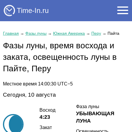
Time-In.ru
Главная
→
Фазы луны
→
Южная Америка
→
Перу
→
Пайта
Фазы луны, время восхода и
заката, освещенность луны в
Пайте, Перу
Местное время
14:00:30
UTC−5
Сегодня, 10 августа
Фаза луны
Восход
УБЫВАЮЩАЯ
4:23
ЛУНА
Закат
Освещенность