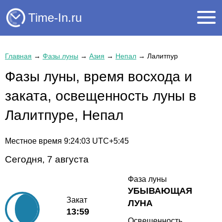
Time-In.ru
Главная
→
Фазы луны
→
Азия
→
Непал
→
Лалитпур
Фазы луны, время восхода и
заката, освещенность луны в
Лалитпуре, Непал
Местное время
9:24:03
UTC+5:45
Сегодня, 7 августа
Фаза луны
УБЫВАЮЩАЯ
Закат
ЛУНА
13:59
Освещенность