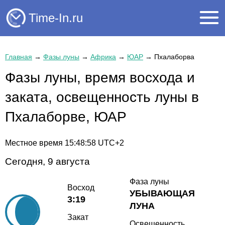
Time-In.ru
Главная
→
Фазы луны
→
Африка
→
ЮАР
→
Пхалаборва
Фазы луны, время восхода и
заката, освещенность луны в
Пхалаборве, ЮАР
Местное время
15:48:58
UTC+2
Сегодня, 9 августа
Фаза луны
Восход
УБЫВАЮЩАЯ
3:19
ЛУНА
Закат
Освещенность