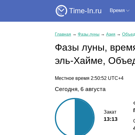
Time-In.ru
Время
Главная
→
Фазы луны
→
Азия
→
Объед
Фазы луны, время
эль-Хайме, Объе
Местное время
2:50:52
UTC+4
Сегодня, 6 августа
Закат
13:13