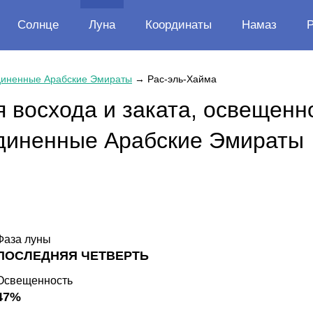
Солнце
Луна
Координаты
Намаз
иненные Арабские Эмираты
→
Рас-эль-Хайма
 восхода и заката, освещенно
диненные Арабские Эмираты
Фаза луны
ПОСЛЕДНЯЯ ЧЕТВЕРТЬ
Освещенность
47%