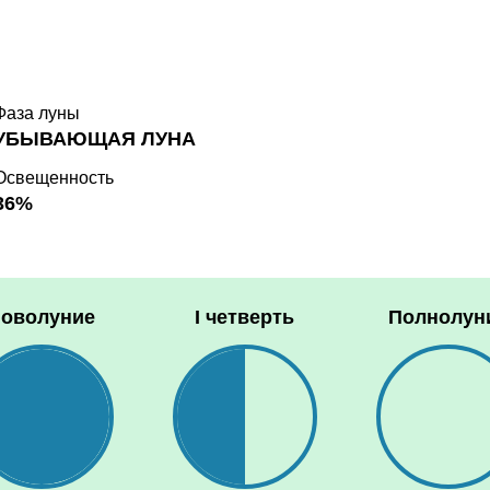
Фаза луны
УБЫВАЮЩАЯ ЛУНА
Освещенность
36%
оволуние
I четверть
Полнолун