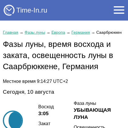
Time-In.ru
Главная
→
Фазы луны
→
Европа
→
Германия
→
Саарбрюккен
Фазы луны, время восхода и
заката, освещенность луны в
Саарбрюккене, Германия
Местное время
9:14:27
UTC+2
Сегодня, 10 августа
Фаза луны
Восход
УБЫВАЮЩАЯ
3:05
ЛУНА
Закат
Освещенность