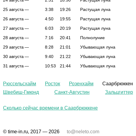
24 августа
—
2:31
18:50
Растущая луна
25 августа
—
3:38
19:26
Растущая луна
26 августа
—
4:50
19:55
Растущая луна
27 августа
—
6:03
20:19
Растущая луна
28 августа
—
7:16
20:41
Полнолуние
29 августа
—
8:28
21:01
Убывающая луна
30 августа
—
9:40
21:22
Убывающая луна
31 августа
—
10:53
21:44
Убывающая луна
Рюссельсхайм
Росток
Розенхайм
Саарбрюккен
Швебиш-Гмюнд
Санкт-Августин
Зальцгиттер
Сколько сейчас времени в Саарбрюккене
© time-in.ru, 2017 — 2026
to@neleto.com