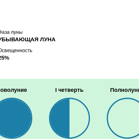
Фаза луны
УБЫВАЮЩАЯ ЛУНА
Освещенность
25%
оволуние
I четверть
Полнолун