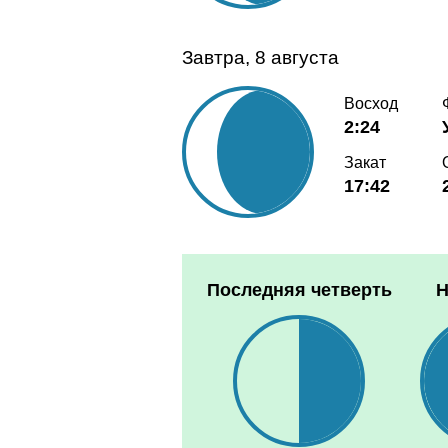
Завтра, 8 августа
Восход
2:24
Закат
17:42
Последняя четверть
Н