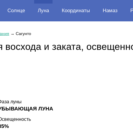
Солнце
Луна
Координаты
Намаз
ания
→
Сагунто
 восхода и заката, освещенн
Фаза луны
УБЫВАЮЩАЯ ЛУНА
Освещенность
35%