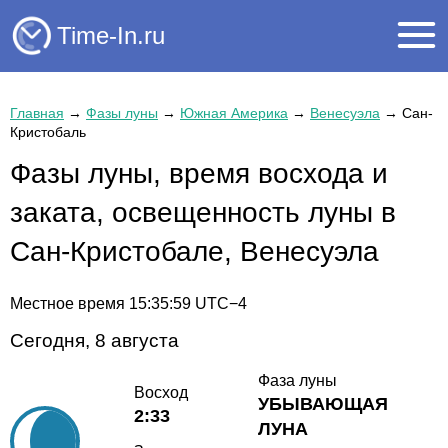
Time-In.ru
Главная
→
Фазы луны
→
Южная Америка
→
Венесуэла
→
Сан-
Кристобаль
Фазы луны, время восхода и
заката, освещенность луны в
Сан-Кристобале, Венесуэла
Местное время
15:35:59
UTC−4
Сегодня, 8 августа
Фаза луны
Восход
УБЫВАЮЩАЯ
2:33
ЛУНА