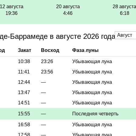
12 августа
20 августа
28 август
19:36
4:46
6:18
де-Баррамеде в августе 2026 года
од
Закат
Восход
Фаза луны
10:38
23:26
Убывающая луна
11:41
23:56
Убывающая луна
12:44
—
Убывающая луна
13:47
—
Убывающая луна
14:51
—
Убывающая луна
15:55
—
Последняя четверть
16:58
—
Убывающая луна
17:58
—
Убывающая луна