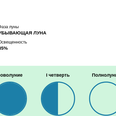
Фаза луны
УБЫВАЮЩАЯ ЛУНА
Освещенность
35%
оволуние
I четверть
Полнолун