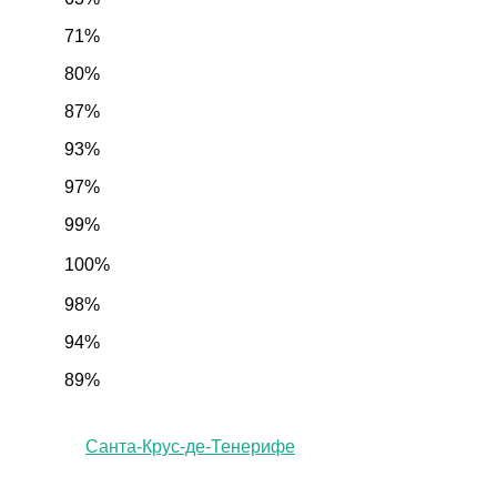
71%
80%
87%
93%
97%
99%
100%
98%
94%
89%
Санта-Крус-де-Тенерифе