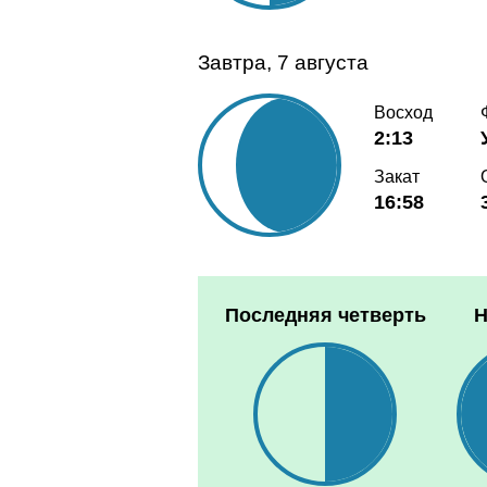
Завтра, 7 августа
Восход
2:13
Закат
16:58
Последняя четверть
Н