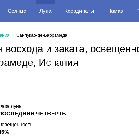
Солнце
Луна
Координаты
Намаз
ания
→
Санлукар-де-Баррамеда
 восхода и заката, освещенн
рамеде, Испания
Фаза луны
ПОСЛЕДНЯЯ ЧЕТВЕРТЬ
Освещенность
46%