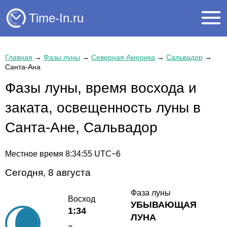
Time-In.ru
Главная
→
Фазы луны
→
Северная Америка
→
Сальвадор
→
Санта-Ана
Фазы луны, время восхода и
заката, освещенность луны в
Санта-Ане, Сальвадор
Местное время
8:34:55
UTC−6
Сегодня, 8 августа
Фаза луны
Восход
УБЫВАЮЩАЯ
1:34
ЛУНА