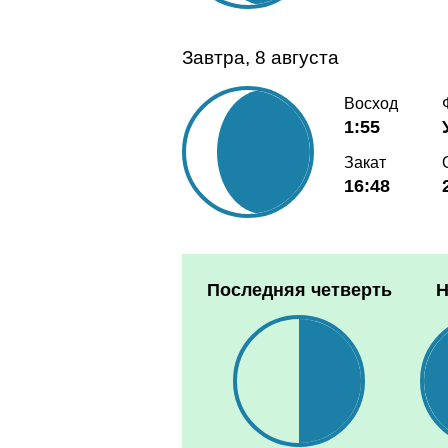
Завтра, 8 августа
Восход
1:55
Закат
16:48
Последняя четверть
Н