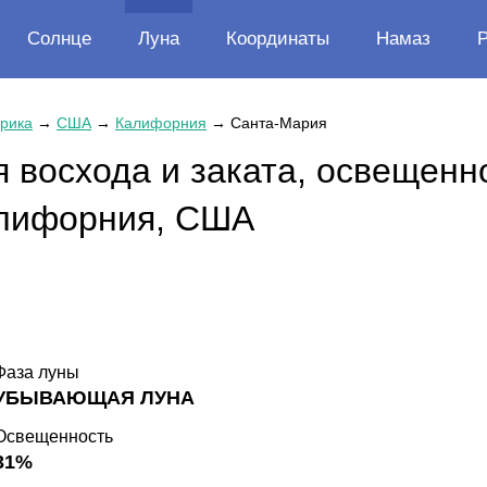
Солнце
Луна
Координаты
Намаз
рика
→
США
→
Калифорния
→
Санта-Мария
 восхода и заката, освещенн
алифорния, США
Фаза луны
УБЫВАЮЩАЯ ЛУНА
Освещенность
31%