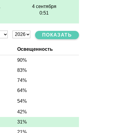
а
4 сентября
0:51
ПОКАЗАТЬ
Освещенность
90%
83%
74%
64%
54%
42%
31%
21%