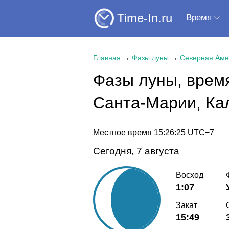
Time-In.ru
Время
Главная
→
Фазы луны
→
Северная Аме
Фазы луны, время
Санта-Марии, К
Местное время
15:26:26
UTC−7
Сегодня, 7 августа
Восход
1:07
Закат
15:49