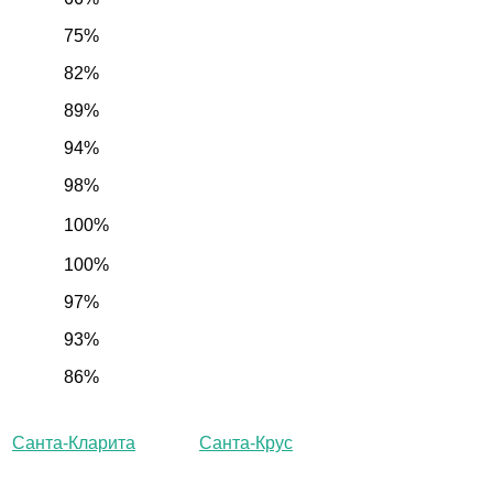
75%
82%
89%
94%
98%
100%
100%
97%
93%
86%
Санта-Кларита
Санта-Крус