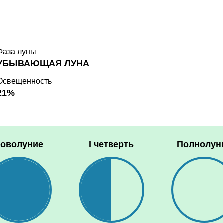
Фаза луны
УБЫВАЮЩАЯ ЛУНА
Освещенность
21%
оволуние
I четверть
Полнолун