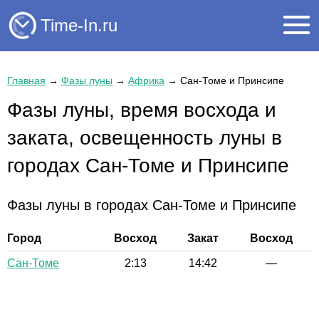
Time-In.ru
Главная
→
Фазы луны
→
Африка
→
Сан-Томе и Принсипе
Фазы луны, время восхода и
заката, освещенность луны в
городах Сан-Томе и Принсипе
Фазы луны в городах Сан-Томе и Принсипе
Город
Восход
Закат
Восход
Сан-Томе
2:13
14:42
—