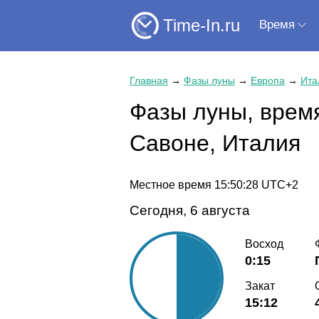
Time-In.ru
Время
Главная
→
Фазы луны
→
Европа
→
Ита
Фазы луны, время
Савоне, Италия
Местное время
15:50:28
UTC+2
Сегодня, 6 августа
Восход
0:15
Закат
15:12