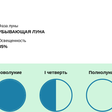
Фаза луны
УБЫВАЮЩАЯ ЛУНА
Освещенность
35%
оволуние
I четверть
Полнолун