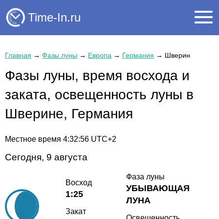
Time-In.ru
Главная
→
Фазы луны
→
Европа
→
Германия
→
Шверин
Фазы луны, время восхода и
заката, освещенность луны в
Шверине, Германия
Местное время
4:32:56
UTC+2
Сегодня, 9 августа
Фаза луны
Восход
УБЫВАЮЩАЯ
1:25
ЛУНА
Закат
Освещенность