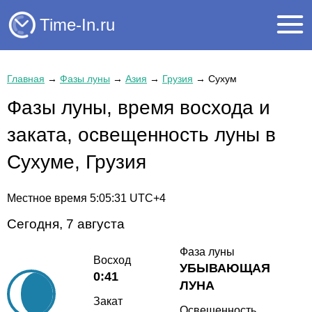
Time-In.ru
Главная
→
Фазы луны
→
Азия
→
Грузия
→
Сухум
Фазы луны, время восхода и
заката, освещенность луны в
Сухуме, Грузия
Местное время
5:05:31
UTC+4
Сегодня, 7 августа
Фаза луны
Восход
УБЫВАЮЩАЯ
0:41
ЛУНА
Закат
Освещенность