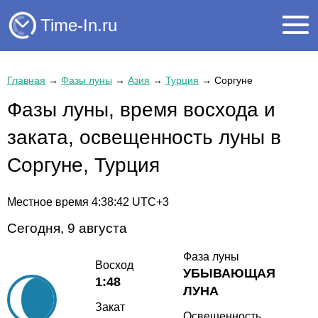
Time-In.ru
Главная
→
Фазы луны
→
Азия
→
Турция
→
Соргуне
Фазы луны, время восхода и
заката, освещенность луны в
Соргуне, Турция
Местное время
4:38:42
UTC+3
Сегодня, 9 августа
Фаза луны
Восход
УБЫВАЮЩАЯ
1:48
ЛУНА
Закат
Освещенность