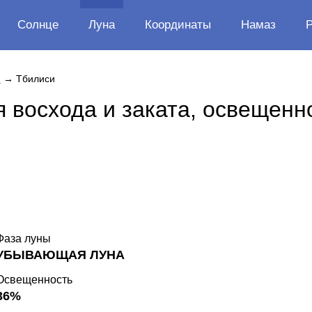
Солнце
Луна
Координаты
Намаз
я
→
Тбилиси
 восхода и заката, освещенн
Фаза луны
УБЫВАЮЩАЯ ЛУНА
Освещенность
36%