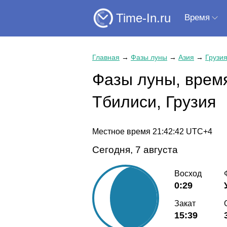
Time-In.ru
Время
Главная
→
Фазы луны
→
Азия
→
Грузи
Фазы луны, время
Тбилиси, Грузия
Местное время
21:42:42
UTC+4
Сегодня, 7 августа
Восход
0:29
Закат
15:39