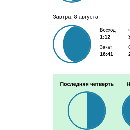
Завтра, 8 августа
Восход
1:12
Закат
16:41
Последняя четверть
Н