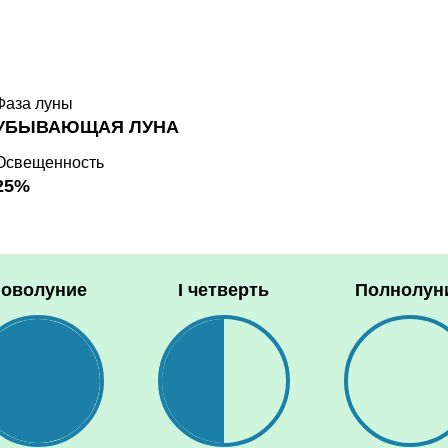
Фаза луны
УБЫВАЮЩАЯ ЛУНА
Освещенность
25%
оволуние
I четверть
Полнолун