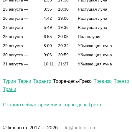
24 августа
—
2:33
17:50
Растущая луна
25 августа
—
3:36
18:30
Растущая луна
26 августа
—
4:42
19:06
Растущая луна
27 августа
—
5:49
19:36
Растущая луна
28 августа
—
6:55
20:05
Полнолуние
29 августа
—
8:00
20:32
Убывающая луна
30 августа
—
9:06
20:59
Убывающая луна
31 августа
—
10:11
21:27
Убывающая луна
Турин
Терни
Таранто
Торре-дель-Греко
Тревизо
Тренто
Трани
Сколько сейчас времени в Торре-дель-Греко
© time-in.ru, 2017 — 2026
to@neleto.com