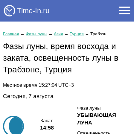
Time-In.ru
Главная
→
Фазы луны
→
Азия
→
Турция
→
Трабзон
Фазы луны, время восхода и
заката, освещенность луны в
Трабзоне, Турция
Местное время
15:27:04
UTC+3
Сегодня, 7 августа
Фаза луны
УБЫВАЮЩАЯ
Закат
ЛУНА
14:58
Освещенность