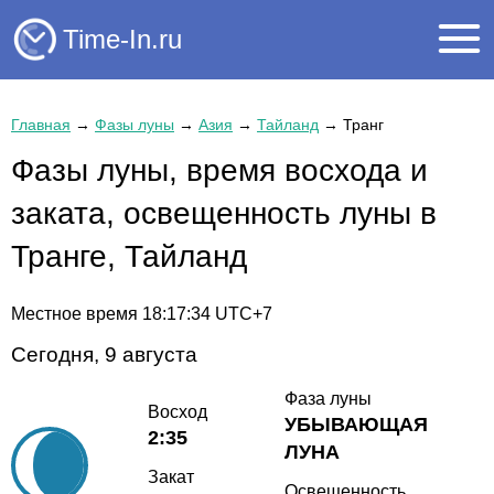
Time-In.ru
Главная
→
Фазы луны
→
Азия
→
Тайланд
→
Транг
Фазы луны, время восхода и
заката, освещенность луны в
Транге, Тайланд
Местное время
18:17:34
UTC+7
Сегодня, 9 августа
Фаза луны
Восход
УБЫВАЮЩАЯ
2:35
ЛУНА
Закат
Освещенность