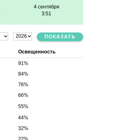
а
4 сентября
3:51
ПОКАЗАТЬ
Освещенность
91%
84%
76%
66%
55%
44%
32%
22%