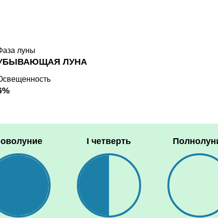
Фаза луны
УБЫВАЮЩАЯ ЛУНА
Освещенность
6%
оволуние
I четверть
Полнолун