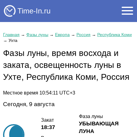
Time-In.ru
Главная
→
Фазы луны
→
Европа
→
Россия
→
Республика Коми
→
Ухта
Фазы луны, время восхода и
заката, освещенность луны в
Ухте, Республика Коми, Россия
Местное время
10:54:12
UTC+3
Сегодня, 9 августа
Фаза луны
Закат
УБЫВАЮЩАЯ
18:37
ЛУНА