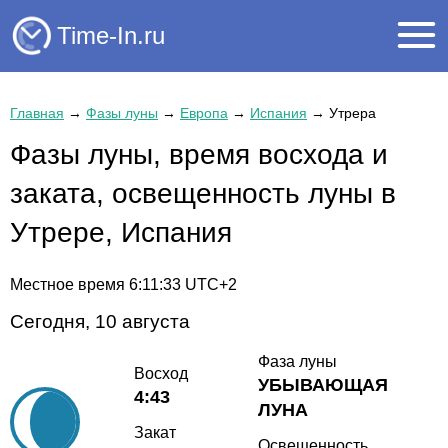
Time-In.ru
Главная
→
Фазы луны
→
Европа
→
Испания
→
Утрера
Фазы луны, время восхода и
заката, освещенность луны в
Утрере, Испания
Местное время
6:11:33
UTC+2
Сегодня, 10 августа
Фаза луны
Восход
УБЫВАЮЩАЯ
4:43
ЛУНА
Закат
Освещенность