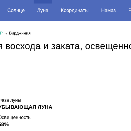
Солнце
Луна
Координаты
Намаз
Р
→
Вирджиния
 восхода и заката, освещенн
Фаза луны
УБЫВАЮЩАЯ ЛУНА
Освещенность
58%