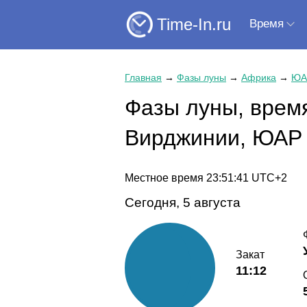
Time-In.ru
Время
Главная
→
Фазы луны
→
Африка
→
ЮА
Фазы луны, время
Вирджинии, ЮАР
Местное время
23:51:41
UTC+2
Сегодня, 5 августа
Закат
11:12