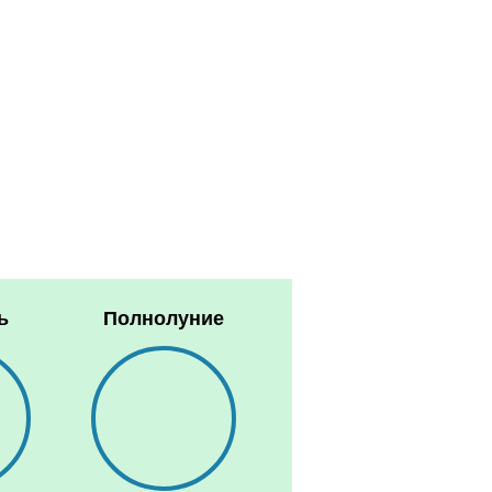
ь
Полнолуние