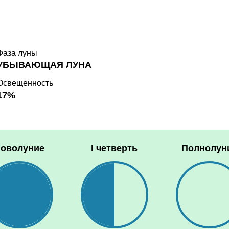
Фаза луны
УБЫВАЮЩАЯ ЛУНА
Освещенность
17%
оволуние
I четверть
Полнолун