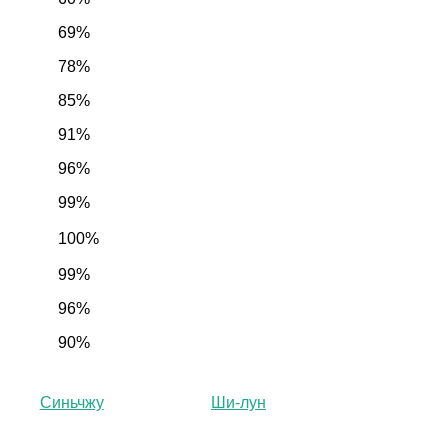
69%
78%
85%
91%
96%
99%
100%
99%
96%
90%
Синьчжу
Ши-лун