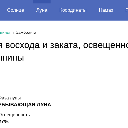
Солнце
Луна
Координаты
Намаз
пины
→
Замбоанга
 восхода и заката, освещенн
ппины
Фаза луны
УБЫВАЮЩАЯ ЛУНА
Освещенность
27%