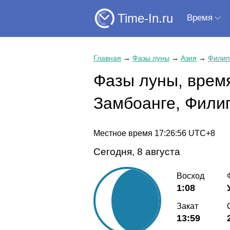
Time-In.ru
Время
Главная
→
Фазы луны
→
Азия
→
Филип
Фазы луны, время
Замбоанге, Фили
Местное время
17:26:56
UTC+8
Сегодня, 8 августа
Восход
1:08
Закат
13:59