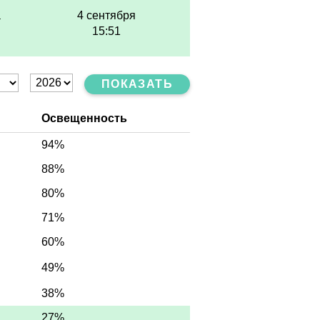
а
4 сентября
15:51
ПОКАЗАТЬ
Освещенность
94%
88%
80%
71%
60%
49%
38%
27%