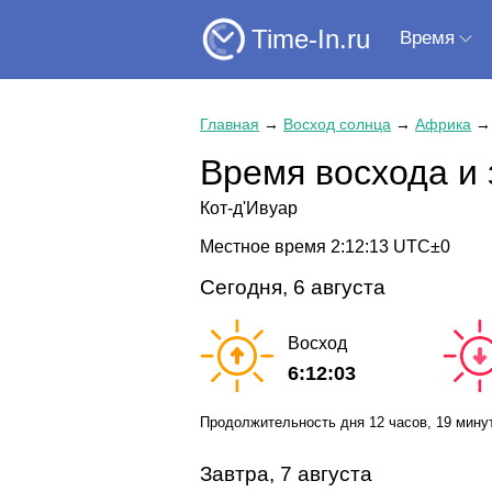
Time-In.ru
Время
Главная
→
Восход солнца
→
Африка
Время восхода и 
Кот-д'Ивуар
Местное время
2:12:14
UTC±0
Сегодня, 6 августа
Восход
6:12:03
Продолжительность дня
12 часов
, 19 мину
Завтра, 7 августа