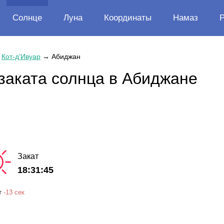
Солнце
Луна
Координаты
Намаз
→
Кот-д'Ивуар
→
Абиджан
заката солнца в Абиджане
Закат
18:31:45
т
-
13 сек