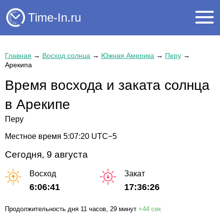
Time-In.ru
Главная
→
Восход солнца
→
Южная Америка
→
Перу
→
Арекипа
Время восхода и заката солнца
в Арекипе
Перу
Местное время
5:07:20
UTC−5
Сегодня, 9 августа
Восход
Закат
6:06:41
17:36:26
Продолжительность дня
11 часов
, 29 минут
+
44 сек