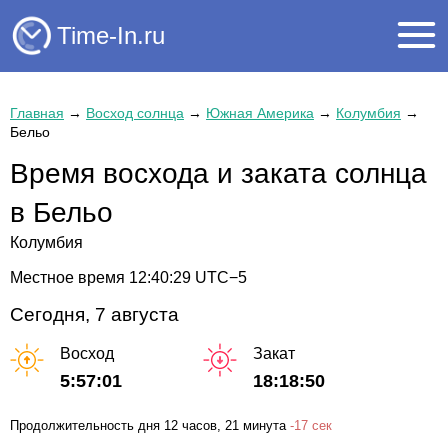
Time-In.ru
Главная
→
Восход солнца
→
Южная Америка
→
Колумбия
→
Бельо
Время восхода и заката солнца
в Бельо
Колумбия
Местное время
12:40:29
UTC−5
Сегодня, 7 августа
Восход
Закат
5:57:01
18:18:50
Продолжительность дня
12 часов
, 21 минута
-
17 сек