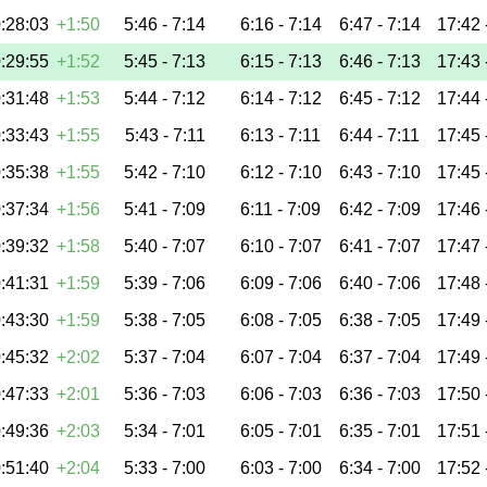
:28:03
+1:50
5:46 -
7:14
6:16 -
7:14
6:47 -
7:14
17:42 
:29:55
+1:52
5:45 -
7:13
6:15 -
7:13
6:46 -
7:13
17:43 
:31:48
+1:53
5:44 -
7:12
6:14 -
7:12
6:45 -
7:12
17:44 
:33:43
+1:55
5:43 -
7:11
6:13 -
7:11
6:44 -
7:11
17:45 
:35:38
+1:55
5:42 -
7:10
6:12 -
7:10
6:43 -
7:10
17:45 
:37:34
+1:56
5:41 -
7:09
6:11 -
7:09
6:42 -
7:09
17:46 
:39:32
+1:58
5:40 -
7:07
6:10 -
7:07
6:41 -
7:07
17:47 
:41:31
+1:59
5:39 -
7:06
6:09 -
7:06
6:40 -
7:06
17:48 
:43:30
+1:59
5:38 -
7:05
6:08 -
7:05
6:38 -
7:05
17:49 
:45:32
+2:02
5:37 -
7:04
6:07 -
7:04
6:37 -
7:04
17:49 
:47:33
+2:01
5:36 -
7:03
6:06 -
7:03
6:36 -
7:03
17:50 
:49:36
+2:03
5:34 -
7:01
6:05 -
7:01
6:35 -
7:01
17:51 
:51:40
+2:04
5:33 -
7:00
6:03 -
7:00
6:34 -
7:00
17:52 