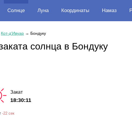
Солнце
Луна
Координаты
Намаз
→
Кот-д'Ивуар
→
Бондуку
заката солнца в Бондуку
Закат
18:30:11
т
-
22 сек