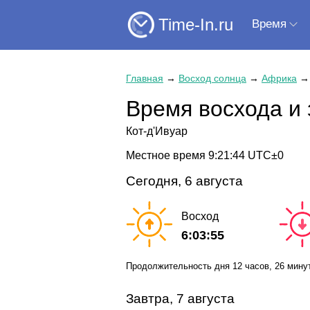
Time-In.ru
Время
Главная
→
Восход солнца
→
Африка
Время восхода и 
Кот-д'Ивуар
Местное время
9:21:44
UTC±0
Сегодня, 6 августа
Восход
6:03:55
Продолжительность дня
12 часов
, 26 мину
Завтра, 7 августа