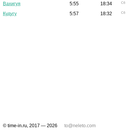
Сб
Вахигуя
5:55
18:34
Сб
Кудугу
5:57
18:32
© time-in.ru, 2017 — 2026
to@neleto.com