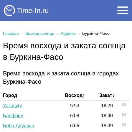
Time-In.ru
Главная
→
Восход солнца
→
Африка
→
Буркина-Фасо
Время восхода и заката солнца
в Буркина-Фасо
Время восхода и заката солнца в городах
Буркина-Фасо
Город
Восход↑
Закат↓
Сб
Уагадугу
5:53
18:29
Сб
Банфору
6:08
18:40
Сб
Бобо-Диуласо
6:06
18:39