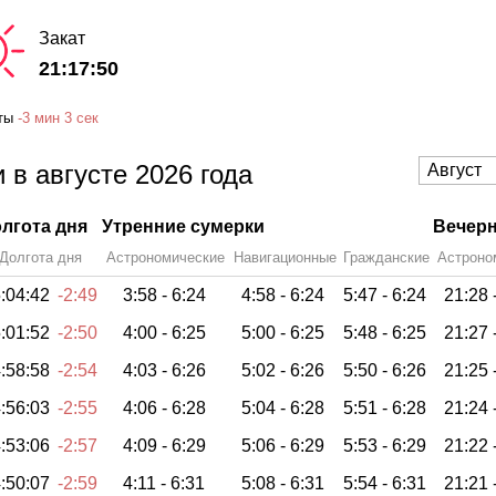
Закат
21:17:50
ты
-
3 мин
3 сек
 в августе 2026 года
лгота дня
Утренние сумерки
Вечерн
Долгота дня
Астрономические
Навигационные
Гражданские
Астроно
:04:42
-2:49
3:58 -
6:24
4:58 -
6:24
5:47 -
6:24
21:28 
:01:52
-2:50
4:00 -
6:25
5:00 -
6:25
5:48 -
6:25
21:27 
:58:58
-2:54
4:03 -
6:26
5:02 -
6:26
5:50 -
6:26
21:25 
:56:03
-2:55
4:06 -
6:28
5:04 -
6:28
5:51 -
6:28
21:24 
:53:06
-2:57
4:09 -
6:29
5:06 -
6:29
5:53 -
6:29
21:22 
:50:07
-2:59
4:11 -
6:31
5:08 -
6:31
5:54 -
6:31
21:21 