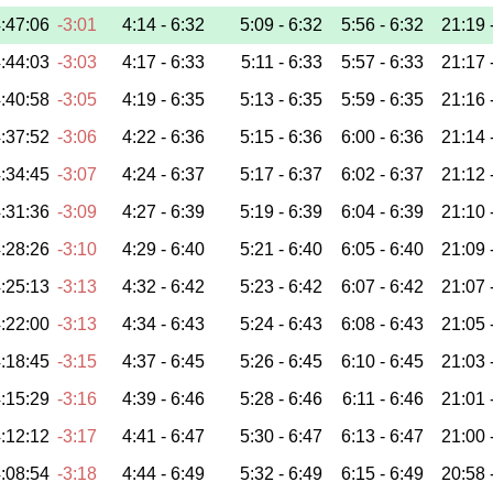
:47:06
-3:01
4:14 -
6:32
5:09 -
6:32
5:56 -
6:32
21:19 
:44:03
-3:03
4:17 -
6:33
5:11 -
6:33
5:57 -
6:33
21:17 
:40:58
-3:05
4:19 -
6:35
5:13 -
6:35
5:59 -
6:35
21:16 
:37:52
-3:06
4:22 -
6:36
5:15 -
6:36
6:00 -
6:36
21:14 
:34:45
-3:07
4:24 -
6:37
5:17 -
6:37
6:02 -
6:37
21:12 
:31:36
-3:09
4:27 -
6:39
5:19 -
6:39
6:04 -
6:39
21:10 
:28:26
-3:10
4:29 -
6:40
5:21 -
6:40
6:05 -
6:40
21:09 
:25:13
-3:13
4:32 -
6:42
5:23 -
6:42
6:07 -
6:42
21:07 
:22:00
-3:13
4:34 -
6:43
5:24 -
6:43
6:08 -
6:43
21:05 
:18:45
-3:15
4:37 -
6:45
5:26 -
6:45
6:10 -
6:45
21:03 
:15:29
-3:16
4:39 -
6:46
5:28 -
6:46
6:11 -
6:46
21:01 
:12:12
-3:17
4:41 -
6:47
5:30 -
6:47
6:13 -
6:47
21:00 
:08:54
-3:18
4:44 -
6:49
5:32 -
6:49
6:15 -
6:49
20:58 