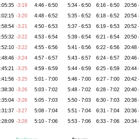
:05:35
-3:19
4:46 -
6:50
5:34 -
6:50
6:16 -
6:50
20:56 
:02:15
-3:20
4:48 -
6:52
5:35 -
6:52
6:18 -
6:52
20:54 
:58:54
-3:21
4:50 -
6:53
5:37 -
6:53
6:19 -
6:53
20:52 
:55:32
-3:22
4:53 -
6:54
5:39 -
6:54
6:21 -
6:54
20:50 
:52:10
-3:22
4:55 -
6:56
5:41 -
6:56
6:22 -
6:56
20:48 
:48:46
-3:24
4:57 -
6:57
5:43 -
6:57
6:24 -
6:57
20:46 
:45:21
-3:25
4:59 -
6:59
5:44 -
6:59
6:25 -
6:59
20:44 
:41:56
-3:25
5:01 -
7:00
5:46 -
7:00
6:27 -
7:00
20:42 
:38:30
-3:26
5:03 -
7:02
5:48 -
7:02
6:28 -
7:02
20:40 
:35:04
-3:26
5:05 -
7:03
5:50 -
7:03
6:30 -
7:03
20:38 
:31:37
-3:27
5:08 -
7:04
5:51 -
7:04
6:31 -
7:04
20:36 
:28:09
-3:28
5:10 -
7:06
5:53 -
7:06
6:33 -
7:06
20:34 