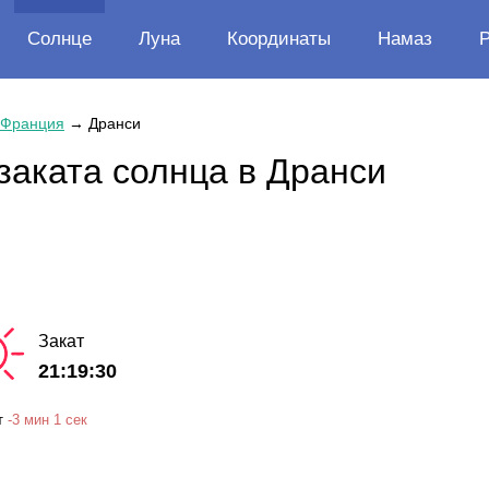
Солнце
Луна
Координаты
Намаз
Франция
→
Дранси
заката солнца в Дранси
Закат
21:19:30
т
-
3 мин
1 сек