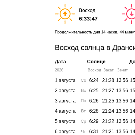
Восход
6:33:47
Продолжительность дня
14 часов
, 44 мину
Восход солнца в Дранси
Дата
Солнце
До
2026
Восход
Закат
Зенит
1 августа
Сб
6:24
21:28
13:56
15
2 августа
Вс
6:25
21:27
13:56
15
3 августа
Пн
6:26
21:25
13:56
14
4 августа
Вт
6:28
21:24
13:56
14
5 августа
Ср
6:29
21:22
13:56
14
6 августа
Чт
6:31
21:21
13:56
14