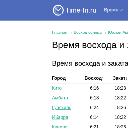
Time-In.ru
Время
Главная
→
Восход солнца
→
Южная Ам
Время восхода и 
Время восхода и заката
Город
Восход↑
Закат↓
Кито
6:16
18:23
Амбато
6:18
18:22
Гуаякиль
6:24
18:26
Ибарра
6:14
18:22
Кеведо
6:21
18:26